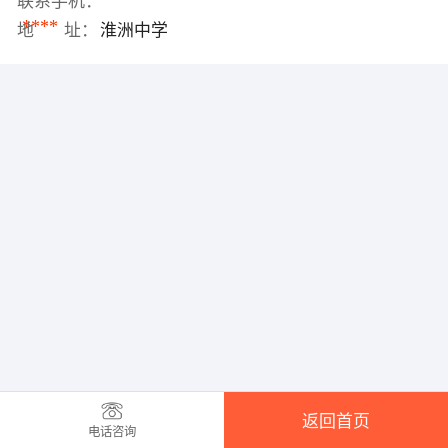
联系手机：
****
地 址：
淮洲中学
返回首页
电话咨询